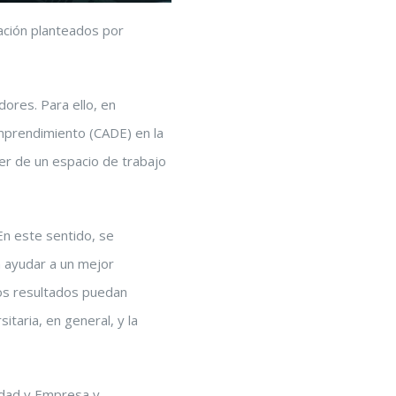
ación planteados por
ores. Para ello, en
mprendimiento (CADE) en la
er de un espacio de trabajo
 En este sentido, se
n ayudar a un mejor
los resultados puedan
taria, en general, y la
idad y Empresa y