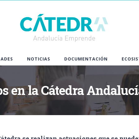
DADES
NOTICIAS
DOCUMENTACIÓN
ECOSI
s en la Cátedra Andaluc
Cátedra
se realizan actuaciones que se puede