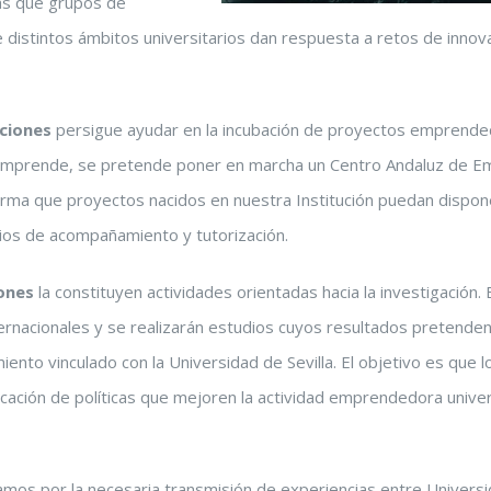
las que grupos de
distintos ámbitos universitarios dan respuesta a retos de innov
aciones
persigue ayudar en la incubación de proyectos emprended
 Emprende, se pretende poner en marcha un Centro Andaluz de E
forma que proyectos nacidos en nuestra Institución puedan dispon
cios de acompañamiento y tutorización.
ones
la constituyen actividades orientadas hacia la investigación.
ernacionales y se realizarán estudios cuyos resultados pretende
ento vinculado con la Universidad de Sevilla. El objetivo es que 
cación de políticas que mejoren la actividad emprendedora universi
mos por la necesaria transmisión de experiencias entre Univers